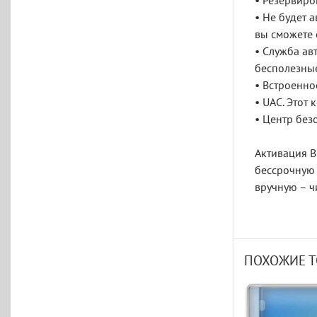
• Резервиро
• Не будет 
вы сможете 
• Служба ав
бесполезны
• Встроенно
• UAC. Этот
• Центр без
Активация В
бессрочную 
вручную – ч
ПОХОЖИЕ 