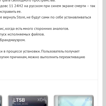
 трата свободного пространства.
довс 11 24H2 на русском при синем экране смерти – так
справить ее.
 вернуть Store, не будут сами по себе устанавливаться
с, когда есть много сторонних аналогов.
апуск исполняемых файлов.
я Брандмауэром.
и в процессе установки. Пользователь получает
другим причинам, можно выполнить переактивацию