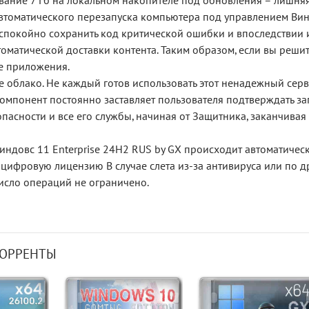
вание 7 Гб на локальном накопителе под обновления – лишняя
автоматического перезапуска компьютера под управлением Вин
спокойно сохранить код критической ошибки и впоследствии и
томатической доставки контента. Таким образом, если вы решите
е приложения.
е облако. Не каждый готов использовать этот ненадежный серви
 компонент постоянно заставляет пользователя подтверждать з
опасности и все его службы, начиная от Защитника, заканчива
индовс 11 Enterprise 24H2 RUS by GX происходит автоматическ
цифровую лицензию В случае слета из-за антивируса или по 
исло операций не ограничено.
ТОРРЕНТЫ