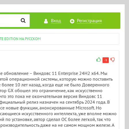
Вход
Регистрация
TE EDITION НА РУССКОМ
-1
ое обновление – Виндовс 11 Enterprise 24H2 x64. Мы
этой операционной системы, которую можно поставить
 более 10 лет назад, когда еще не было Доверенного
тор GX обошел это ограничение, как искусственно
что это пока не окончательная версия Виндовс 11
 официальный релиз назначен на сентябрь 2024 года. В
 все новые функции, анонсированные Microsoft. Но
касающиеся искусственного интеллекта, уже вполне можно
 по установке, автор сделал ОС более легкой, так что
роизводительность даже на не самом мощном железе. А