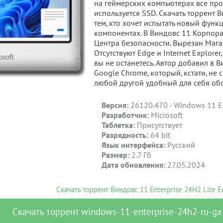
на геймерских компьютерах все прос
используется SSD. Скачать торрент В
тем, кто хочет испытать новый функ
компонентах. В Виндовс 11 Корпора
Центра безопасности. Вырезан Мага
Отсутствуют Edge и Internet Explore
вы не останетесь. Автор добавил в
Google Chrome, который, кстати, не
любой другой удобный для себя обо
Версия:
26120.470 - Windows 11 En
Разработчик:
Microsoft
Таблетка:
Присутствует
Разрядность:
64 bit
Язык интерфейса:
Русский
Размер:
2.7 Гб
Дата обновления:
27.05.2024
Скачать торрент Виндовс 11 Enterprise 24H2 Lite E
Скачать
торрент
windows-11-enterprise-24h2-ru-gx