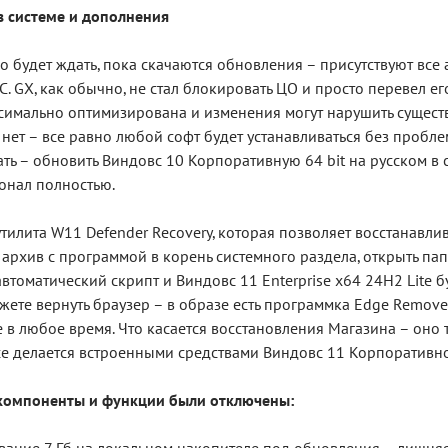
в системе и дополнения
о будет ждать, пока скачаются обновления – присутствуют все 
С. GX, как обычно, не стал блокировать ЦО и просто перевел ег
симально оптимизирована и изменения могут нарушить сущест
нет – все равно любой софт будет устанавливаться без пробле
ть – обновить Виндовс 10 Корпоративную 64 bit на русском в с
онал полностью.
тилита W11 Defender Recovery, которая позволяет восстанавлив
 архив с программой в корень системного раздела, открыть пап
автоматический скрипт и Виндовс 11 Enterprise x64 24H2 Lite
жете вернуть браузер – в образе есть программка Edge Remover.
e в любое время. Что касается восстановления Магазина – оно
все делается встроенными средствами Виндовс 11 Корпоративн
компоненты и функции были отключены: