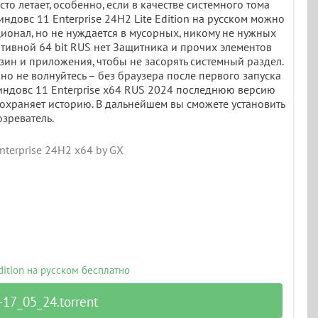
то летает, особенно, если в качестве системного тома
индовс 11 Enterprise 24H2 Lite Edition на русском можно
ционал, но не нуждается в мусорных, никому не нужных
тивной 64 bit RUS нет Защитника и прочих элементов
зин и приложения, чтобы не засорять системный раздел.
r, но не волнуйтесь – без браузера после первого запуска
 Виндовс 11 Enterprise x64 RUS 2024 последнюю версию
 сохраняет историю. В дальнейшем вы сможете установить
зреватель.
terprise 24H2 x64 by GX (Update May 2024)
dition на русском бесплатно
-17_05_24.torrent