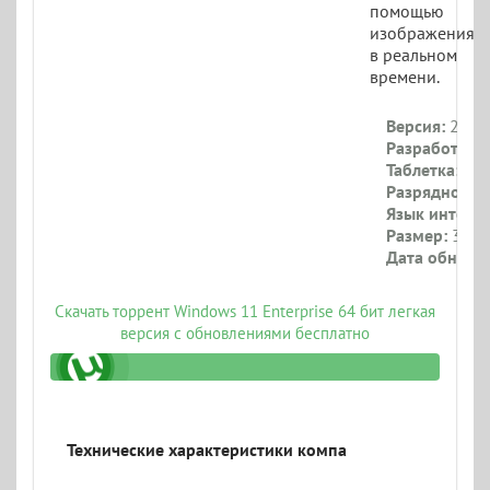
помощью
изображения
в реальном
времени.
Версия:
22631
Разработчик:
Таблетка:
При
Разрядность:
Язык интерф
Размер:
3.8 Г
Дата обновл
Скачать торрент Windows 11 Enterprise 64 бит легкая
версия с обновлениями бесплатно
_iso.torrent
Технические характеристики компа