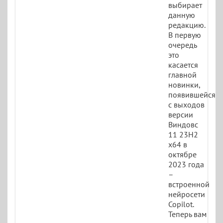
выбирает
данную
редакцию.
В первую
очередь
это
касается
главной
новинки,
появившейся
с выходов
версии
Виндовс
11 23H2
x64 в
октябре
2023 года
–
встроенной
нейросети
Copilot.
Теперь вам