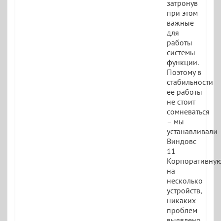
затронув
при этом
важные
для
работы
системы
функции.
Поэтому в
стабильности
ее работы
не стоит
сомневаться
– мы
устанавливали
Виндовс
11
Корпоративну
на
несколько
устройств,
никаких
проблем
выявлено