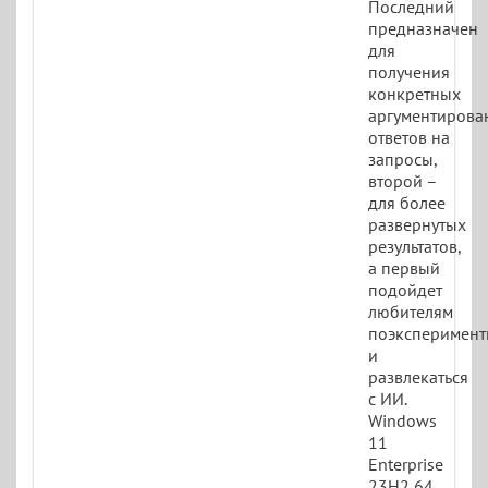
Последний
предназначен
для
получения
конкретных
аргументирова
ответов на
запросы,
второй –
для более
развернутых
результатов,
а первый
подойдет
любителям
поэксперимент
и
развлекаться
с ИИ.
Windows
11
Enterprise
23H2 64