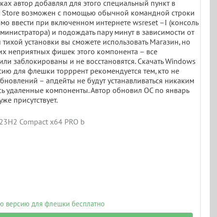
ках автор добавлял для этого специальный пункт в
oft Store возможен с помощью обычной командной строки
имо ввести при включенном интернете wsreset –I (консоль
министратора) и подождать пару минут в зависимости от
 тихой установки вы сможете использовать Магазин, но
их неприятных фишек этого компонента – все
или заблокированы и не восстановятся. Скачать Windows
сию для флешки торррент рекомендуется тем, кто не
бновлений – апдейты не будут устанавливаться никаким
сь удаленные компоненты. Автор обновил ОС по январь
уже присутствует.
23H2 Compact x64 PRO by Flibustier 2024
ую версию для флешки бесплатно