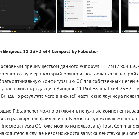
 Виндовс 11 23H2 x64 Compact by Flibustier
 основным преимуществом данного Windows 11 23H2 x64 ISO-о
роенного лаунчера, который можно использовать для настрой
рать оптимальную конфигурацию ОС для собственных целей еще
 устанавливать редакцию Виндовс 11 Professional x64 23H2 – 
 Винды, в результате чего в нижней части окна лаунчера появ
ощью Flblauncher можно отключить ненужные компоненты, зад
ок и расширений файлов и т.п. Кроме того, в менюшку вшито 
 (после запуска ОС тоже можно использовать). Total Comman
накопителя в случае невозможности запуска действующей опер