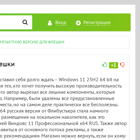
Вход
Регистрация
 КОМПАКТНУЮ ВЕРСИЮ ДЛЯ ФЛЕШКИ
лешки
+3
ставил себя долго ждать – Windows 11 23H2 64 bit на
я тех, кто хочет получить высокую производительность
ого автор вырезал все лишние компоненты, которые
ю. Например, были удалены все предустановленные
еста, но на самом деле практически все бесполезны.
4 русская версия от Флибустьера стала намного
я размещения на локальном накопителе, как это
ией Виндовс 11 Профессиональной x64 RUS. Также автор
авиться от основного потока рекламы, а также
по рекомендациям. Магазин можно вернуть, если он кому-