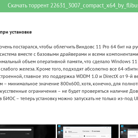
Скачать
торрент
22631_3007_compact_x64_by_flibust
при установке
очень постарался, чтобы облегчить Виндовс 11 Pro 64 бит на ру
система вместе с базовыми драйверами и всеми компонентами 
мальный объем оперативной памяти, что сделало Windows 11
 слабого железа. Кроме того, подходят абсолютно все 64-хбитн
строенной, главное это поддержка WDDM 1.0 и DirectX от 9-й 
 – минимальное значение 800x600, хотя, конечно, для полнот
скусственные ограничения – не будет проверяться наличие Д
 в БИОС – теперь установку можно запускать не только из-под U