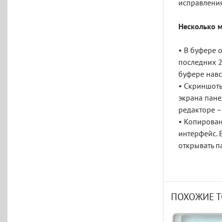
исправления
Несколько 
• В буфере 
последних 2
буфере навс
• Скриншоты
экрана пане
редакторе –
• Копирован
интерфейс. 
открывать п
ПОХОЖИЕ 