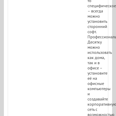
то
специфическое
– всегда
можно
установить
сторонний
софт.
Профессионал
Десятку
можно
использовать
как дома,
так и в
офисе –
установите
её на
офисные
компьютеры
и
создавайте
корпоративну
сеть с
возможностью