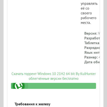
управлять
её со
своего
рабочего
места.
Версия:
Windo
Разработчик:
Таблетка:
Тре
Разрядность:
Язык интерф
Размер:
4.5 Г
Дата обновл
Скачать торрент Windows 10 21H2 64 bit By KulHunter
облегчённые версии бесплатно
nter-v9-esd-ru.torrent
Требования к железу