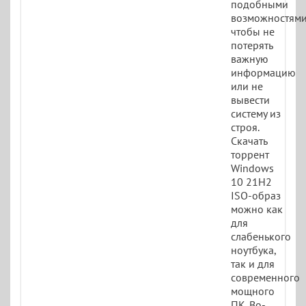
подобными
возможностями
чтобы не
потерять
важную
информацию
или не
вывести
систему из
строя.
Скачать
торрент
Windows
10 21H2
ISO-образ
можно как
для
слабенького
ноутбука,
так и для
современного
мощного
ПК. Во-