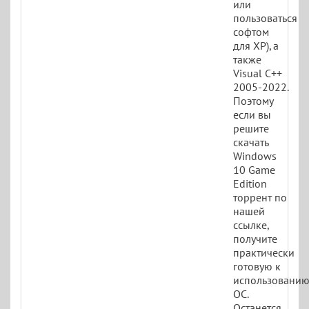
или
пользоваться
софтом
для XP), а
также
Visual C++
2005-2022.
Поэтому
если вы
решите
скачать
Windows
10 Game
Edition
торрент по
нашей
ссылке,
получите
практически
готовую к
использовани
ОС.
Останется