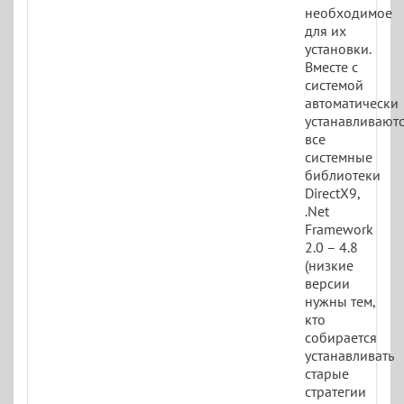
необходимое
для их
установки.
Вместе с
системой
автоматически
устанавливают
все
системные
библиотеки
DirectX9,
.Net
Framework
2.0 – 4.8
(низкие
версии
нужны тем,
кто
собирается
устанавливать
старые
стратегии