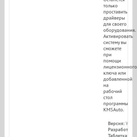
только
проставить
драйверы
для своего
оборудования.
Активировать
систему вы
сможете
при
помощи
лицензионного
ключа или
добавленной
на
рабочий
стол
программы
KMSAuto.
Версия:
Windo
Разработчик:
Таблетка:
При