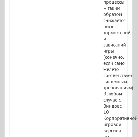
процессы
– таким
образом
снижается
риск
торможений
и
зависаний
игры
(конечно,
если само
железо
соответствует
системным
требованиям).
В любом
случае с
Виндовс
10
Корпоративно
игровой
версией
вы