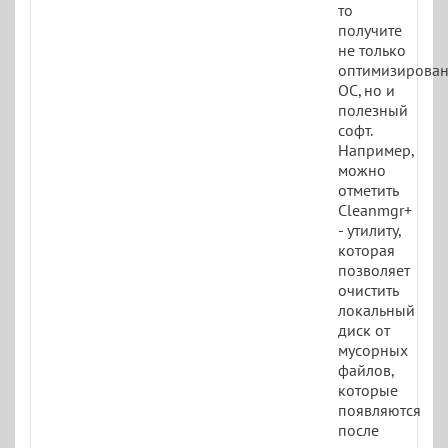
то
получите
не только
оптимизирова
ОС, но и
полезный
софт.
Например,
можно
отметить
Cleanmgr+
- утилиту,
которая
позволяет
очистить
локальный
диск от
мусорных
файлов,
которые
появляются
после