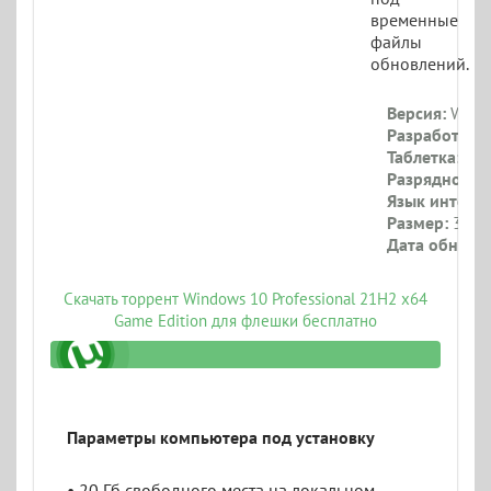
временные
файлы
обновлений.
Версия:
Windo
Разработчик:
Таблетка:
Оту
Разрядность:
Язык интерф
Размер:
3 Гб
Дата обновл
Скачать торрент Windows 10 Professional 21H2 x64
Game Edition для флешки бесплатно
ru.torrent
Параметры компьютера под установку
• 20 Гб свободного места на локальном