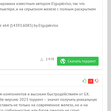
рована известным автором Elgujakviso, так что
мпьютере, и на серьезном железе с полным раскрытием
 x64 (14393.6085) by Elgujakviso
2.9 Гб
Скачать торрент
-3
м компонентов и высоким быстродействием от GX.
Lite-версию 2023 торрент – значит получить уникальную
тавить не только на современное железо, но и на
со стабильностью или багов ожидать не стоит