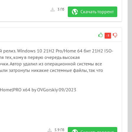
3 Гб
Скачать торрент
-3
й релиз. Windows 10 21H2 Pro/Home 64 бит 21H2 ISO-
я тех, кому в первую очередь высокая
чки. Автор удалил из операционной системы все
были затронуты никакие системные файлы, так что
Home|PRO x64 by OVGorskiy 09/2023
5.9 Гб