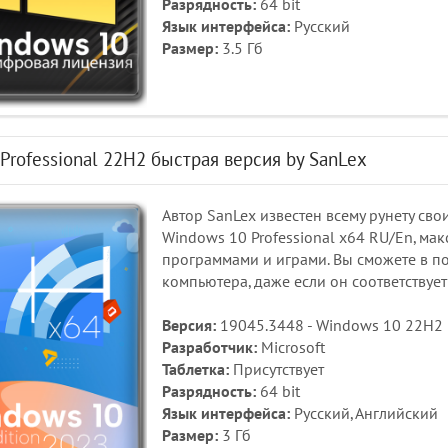
Разрядность:
64 bit
Язык интерфейса:
Русский
Размер:
3.5 Гб
Professional 22H2 быстрая версия by SanLex
Автор SanLex известен всему рунету св
Windows 10 Professional x64 RU/En, м
программами и играми. Вы сможете в п
компьютера, даже если он соответствуе
Версия:
19045.3448 - Windows 10 22H2 Pr
Разработчик:
Microsoft
Таблетка:
Присутствует
Разрядность:
64 bit
Язык интерфейса:
Русский, Английский
Размер:
3 Гб