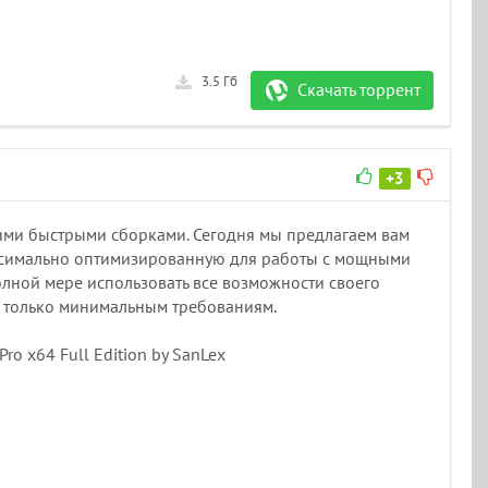
3.5 Гб
Скачать торрент
+3
оими быстрыми сборками. Сегодня мы предлагаем вам
аксимально оптимизированную для работы с мощными
олной мере использовать все возможности своего
т только минимальным требованиям.
o x64 Full Edition by SanLex