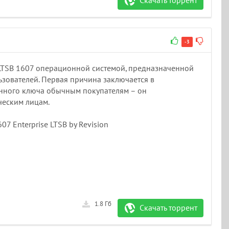
Скачать торрент
-3
 LTSB 1607 операционной системой, предназначенной
зователей. Первая причина заключается в
нного ключа обычным покупателям – он
ческим лицам.
7 Enterprise LTSB by Revision
1.8 Гб
Скачать торрент