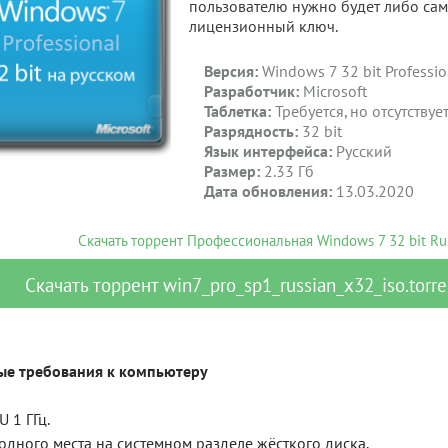
пользователю нужно будет либо само
лицензионный ключ.
Версия:
Windows 7 32 bit Professio
Разработчик:
Microsoft
Таблетка:
Требуется, но отсутствуе
Разрядность:
32 bit
Язык интерфейса:
Русский
Размер:
2.33 Гб
Дата обновления:
13.03.2020
Скачать торрент Профессиональная Windows 7 32 bit R
Скачать
торрент
win7_pro_sp1_russian_x32_iso.torre
е требования к компьютеру
U 1 ГГц.
бодного места на системном разделе жёсткого диска.