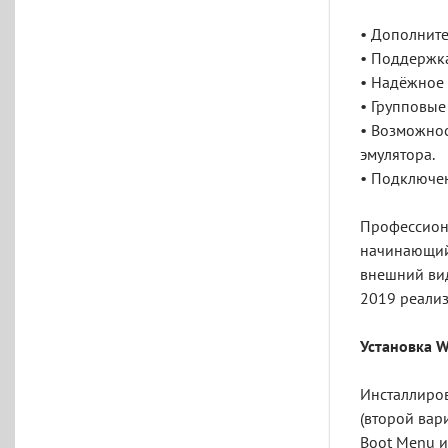
• Дополните
• Поддержка
• Надёжное
• Групповые
• Возможнос
эмулятора.
• Подключен
Профессиона
начинающий,
внешний вид
2019 реализ
Установка W
Инсталлиров
(второй вар
Boot Menu и