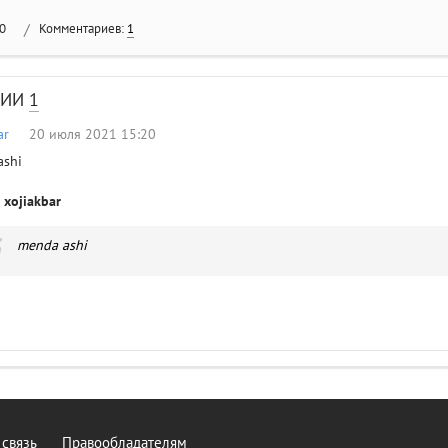
0
/
Комментариев:
1
РИИ
1
ar
20 июля 2021 15:20
ashi
 xojiakbar
menda ashi
 связь
Правообладателям