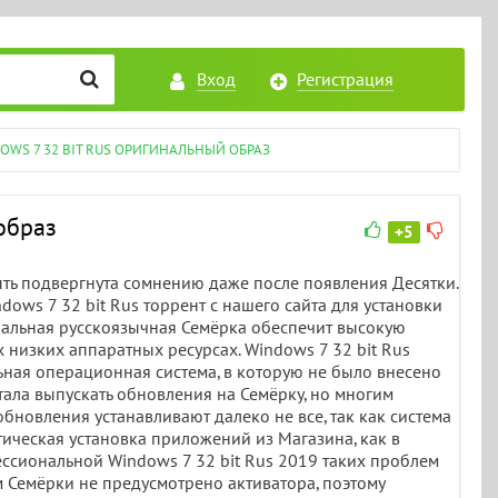
Вход
Регистрация
WS 7 32 BIT RUS ОРИГИНАЛЬНЫЙ ОБРАЗ
образ
+5
ыть подвергнута сомнению даже после появления Десятки.
dows 7 32 bit Rus торрент с нашего сайта для установки
альная русскоязычная Семёрка обеспечит высокую
 низких аппаратных ресурсах. Windows 7 32 bit Rus
ная операционная система, в которую не было внесено
тала выпускать обновления на Семёрку, но многим
 обновления устанавливают далеко не все, так как система
атическая установка приложений из Магазина, как в
ессиональной Windows 7 32 bit Rus 2019 таких проблем
м Семёрки не предусмотрено активатора, поэтому