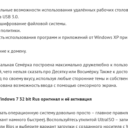
льные возможности использования удалённых рабочих столов
 USB 3.0.
 шифрование файловой системы.
 политики.
ть использования программ и приложений от Windows XP при 
ие к домену.
льная Семёрка построена максимально дружелюбно к пользов
 чего нельзя сказать про Десятку или Восьмёрку. Также к дост
 по своему вкусу, используя любые сторонние темы и собственн
ована возможность ввода с помощью сенсорного экрана.
indows 7 32 bit Rus оригинал и её активация
ать операционную систему довольно просто – главное правиль
иант намного быстрее). Воспользуйтесь утилитой UltraISO – зап
ли Bios и выберите вариант загрузки с созданного носителя с W