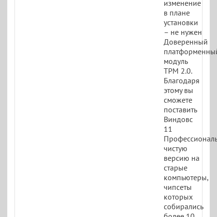
изменение
в плане
установки
– не нужен
Доверенный
платформенны
модуль
TPM 2.0.
Благодаря
этому вы
сможете
поставить
Виндовс
11
Профессионал
чистую
версию на
старые
компьютеры,
чипсеты
которых
собирались
более 10