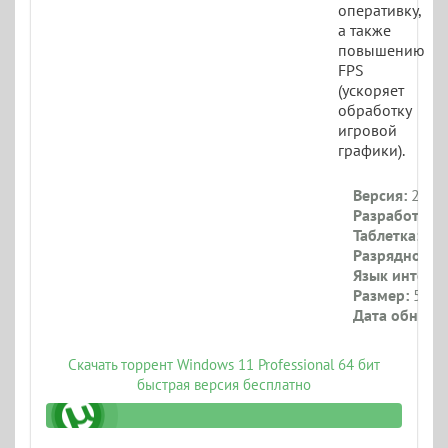
оперативку,
а также
повышению
FPS
(ускоряет
обработку
игровой
графики).
Версия:
26100
Разработчик:
Таблетка:
При
Разрядность:
Язык интерф
Размер:
5 Гб
Дата обновл
Скачать торрент Windows 11 Professional 64 бит
быстрая версия бесплатно
sss_iso.torrent