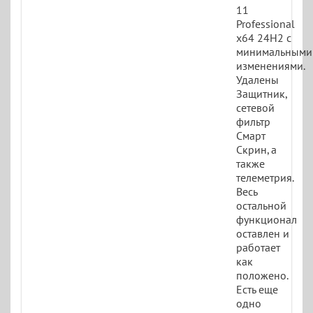
11
Professional
x64 24H2 с
минимальными
изменениями.
Удалены
Защитник,
сетевой
фильтр
Смарт
Скрин, а
также
телеметрия.
Весь
остальной
функционал
оставлен и
работает
как
положено.
Есть еще
одно