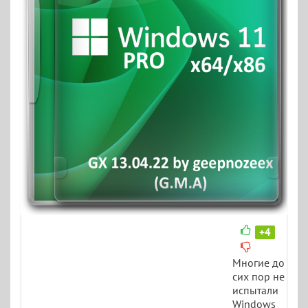
+4
Многие до
сих пор не
испытали
Windows