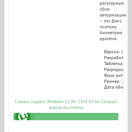
регулярные
сбои
авторизации
– это факт,
поэтому
биометрия
удалена.
Версия:
Windo
Разработчик:
Таблетка:
При
Разрядность:
Язык интерф
Размер:
2.95 
Дата обновл
Скачать торрент Windows 11 Pro 21H2 64 bit Compact
версия бесплатно
pnozeex.torrent