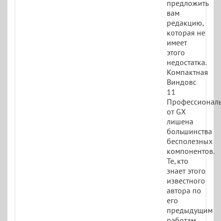
предложить
вам
редакцию,
которая не
имеет
этого
недостатка.
Компактная
Виндовс
11
Профессионал
от GX
лишена
большинства
бесполезных
компонентов.
Те, кто
знает этого
известного
автора по
его
предыдущим
работам,