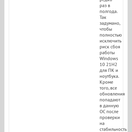
раз в
полгода.
Так
задумано,
чтобы
полностью
исключить
риск сбоя
работы
Windows
10 21H2
для ПК и
ноутбука.
Кроме
того, все
обновления
попадают
в данную
ОС после
проверки
на
стабильность