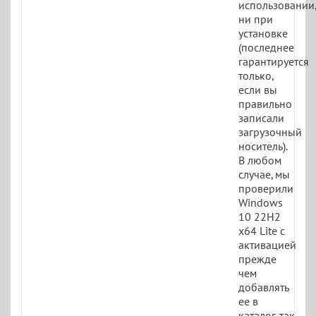
использовании,
ни при
установке
(последнее
гарантируется
только,
если вы
правильно
записали
загрузочный
носитель).
В любом
случае, мы
проверили
Windows
10 22H2
x64 Lite c
активацией
прежде
чем
добавлять
ее в
каталог, так