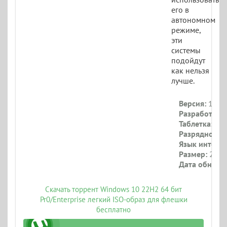
его в
автономном
режиме,
эти
системы
подойдут
как нельзя
лучше.
Версия:
19045
Разработчик:
Таблетка:
При
Разрядность:
Язык интерф
Размер:
2.9 Г
Дата обновл
Скачать торрент Windows 10 22H2 64 бит
Pr0/Enterprise легкий ISO-образ для флешки
бесплатно