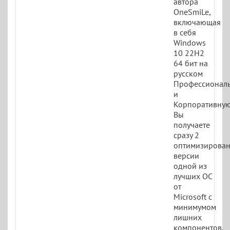
автора
OneSmiLe,
включающая
в себя
Windows
10 22H2
64 бит на
русском
Профессионал
и
Корпоративную
Вы
получаете
сразу 2
оптимизирова
версии
одной из
лучших ОС
от
Microsoft с
минимумом
лишних
компонентов.