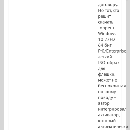
договору.
Но тот, кто
решит
скачать
торрент
Windows
10 22H2
64 бит
Pr0/Enterprise
легкий
ISO-образ
для
флешки,
может не
беспокоиться
по этому
поводу –
автор
интегрировал
активатор,
который
автоматически