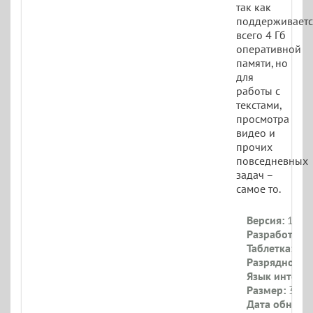
так как
поддерживаетс
всего 4 Гб
оперативной
памяти, но
для
работы с
текстами,
просмотра
видео и
прочих
повседневных
задач –
самое то.
Версия:
19044
Разработчик:
Таблетка:
При
Разрядность:
Язык интерф
Размер:
3.2 Г
Дата обновл