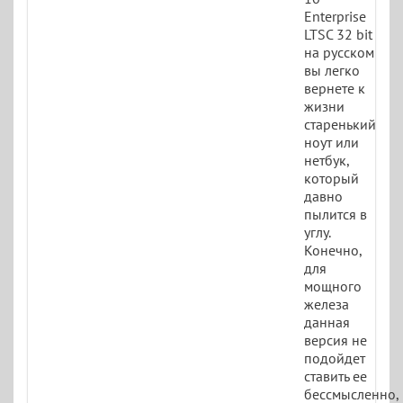
Enterprise
LTSC 32 bit
на русском
вы легко
вернете к
жизни
старенький
ноут или
нетбук,
который
давно
пылится в
углу.
Конечно,
для
мощного
железа
данная
версия не
подойдет
ставить ее
бессмысленно,