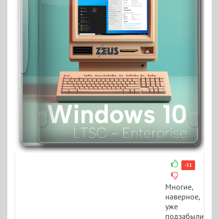
-11
Многие,
наверное,
уже
подзабыли