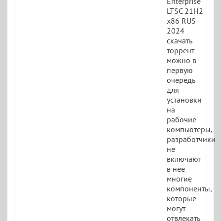
Enterprise
LTSC 21H2
x86 RUS
2024
скачать
торрент
можно в
первую
очередь
для
установки
на
рабочие
компьютеры,
разработчики
не
включают
в нее
многие
компоненты,
которые
могут
отвлекать