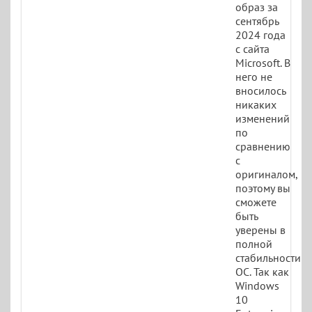
образ за
сентябрь
2024 года
с сайта
Microsoft. В
него не
вносилось
никаких
изменений
по
сравнению
с
оригиналом,
поэтому вы
сможете
быть
уверены в
полной
стабильности
ОС. Так как
Windows
10