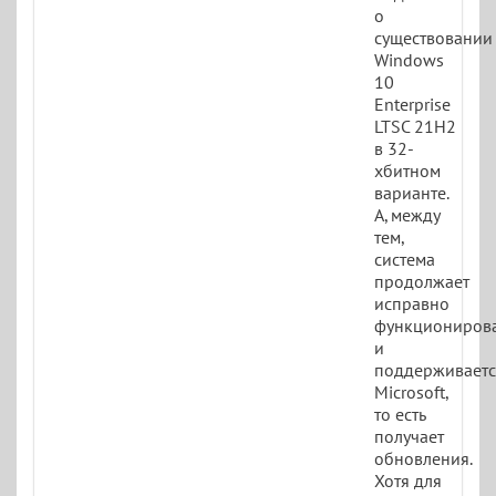
о
существовании
Windows
10
Enterprise
LTSC 21H2
в 32-
хбитном
варианте.
А, между
тем,
система
продолжает
исправно
функционирова
и
поддерживаетс
Microsoft,
то есть
получает
обновления.
Хотя для