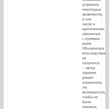
устранить
некоторые
уязвимости,
в том
числе и
критические,
связанные
с нулевым
днем.
Обновляться
впоследствии
не
получится
– автор
заранее
решил
ограничить
эту
возможность,
чтобы не
было
никаких