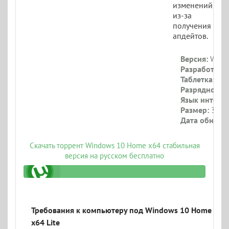
изменений
из-за
получения
апдейтов.
Версия:
Windo
Разработчик:
Таблетка:
При
Разрядность:
Язык интерф
Размер:
3.6 Г
Дата обновл
Скачать торрент Windows 10 Home x64 стабильная
версия на русском бесплатно
o.torrent
Требования к компьютеру под Windows 10 Home
x64 Lite