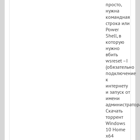
просто,
нужна
командная
строка или
Power
Shell, в
которую
нужно
вбить
wsreset –I
(обязательно
подключение
к
интернету
и запуск от
имени
администратора
Скачать
торрент
Windows
10 Home
x64