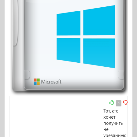
0
Тот, кто
хочет
получить
не
урезанную