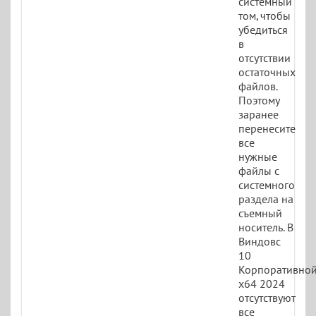
системный
том, чтобы
убедиться
в
отсутствии
остаточных
файлов.
Поэтому
заранее
перенесите
все
нужные
файлы с
системного
раздела на
съемный
носитель. В
Виндовс
10
Корпоративно
x64 2024
отсутствуют
все