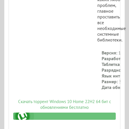
проблем,
главное
проставить
все
необходимые
системные
библиотеки.
Версия:
19045
Разработчик:
Таблетка:
Тре
Разрядность:
Язык интерф
Размер:
3.3 Г
Дата обновл
Скачать торрент Windows 10 Home 22H2 64 бит с
обновлениями бесплатно
x64_brux_iso.torrent