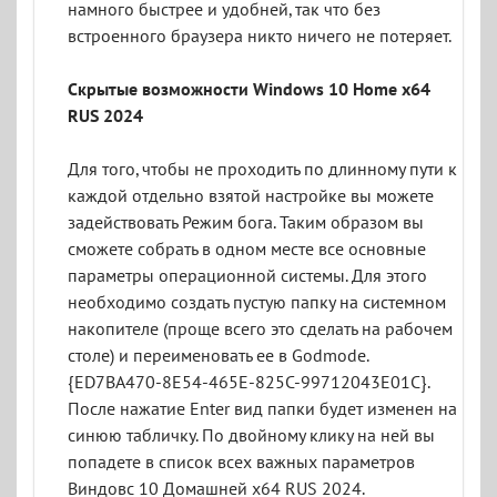
намного быстрее и удобней, так что без
встроенного браузера никто ничего не потеряет.
Скрытые возможности Windows 10 Home x64
RUS 2024
Для того, чтобы не проходить по длинному пути к
каждой отдельно взятой настройке вы можете
задействовать Режим бога. Таким образом вы
сможете собрать в одном месте все основные
параметры операционной системы. Для этого
необходимо создать пустую папку на системном
накопителе (проще всего это сделать на рабочем
столе) и переименовать ее в Godmode.
{ED7BA470-8E54-465E-825C-99712043E01C}.
После нажатие Enter вид папки будет изменен на
синюю табличку. По двойному клику на ней вы
попадете в список всех важных параметров
Виндовс 10 Домашней x64 RUS 2024.