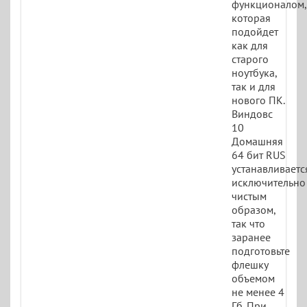
функционалом,
которая
подойдет
как для
старого
ноутбука,
так и для
нового ПК.
Виндовс
10
Домашняя
64 бит RUS
устанавливаетс
исключительно
чистым
образом,
так что
заранее
подготовьте
флешку
объемом
не менее 4
Гб. При