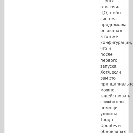
– Brux
отключил
ЦО, чтобы
система
продолжала
оставаться
в той же
конфигурации,
что и
после
первого
запуска.
Хотя, если
вам это
принципиально
можно
задействовать
службу при
помощи
утилиты
Toggle
Updates и
обновляться