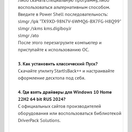
Либо скачать специальную программу, либо
воспользоваться альтернативным способом.
Введите в Power Shell последовательность:
slmgr /ipk "TX9XD-98N7V-6WMQ6-BX7FG-H8Q99"
slmgr /skms kms.digiboy.ir
slmgr /ato
После этого перезагрузите компьютер и
приступайте к использованию ОС.
3. Как установить классический Пуск?
Скачайте утилиту StartIsBack++ и настраивайте
оформление десктопа под себя.
4. Где взять драйверы для Windows 10 Home
22H2 64 bit RUS 2024?
С официальных сайтов производителей
оборудования или воспользоваться библиотекой
DriverPack Solutions.