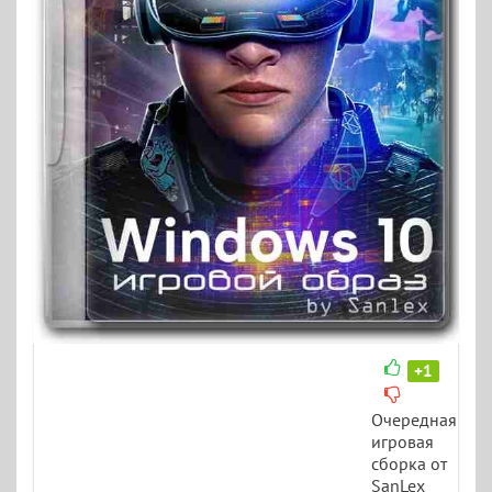
+1
Очередная
игровая
сборка от
SanLex