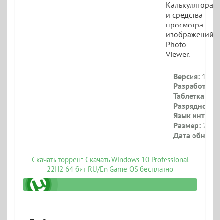
Калькулятора
и средства
просмотра
изображений
Photo
Viewer.
Версия:
19045
Разработчик:
Таблетка:
Тре
Разрядность:
Язык интерф
Размер:
2.7 Г
Дата обновл
Скачать торрент Скачать Windows 10 Professional
22H2 64 бит RU/En Game OS бесплатно
-sanlex-lightweight-ru-en_iso.torrent