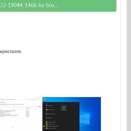
9044_1466-by-brux.torrent
 кристалле.