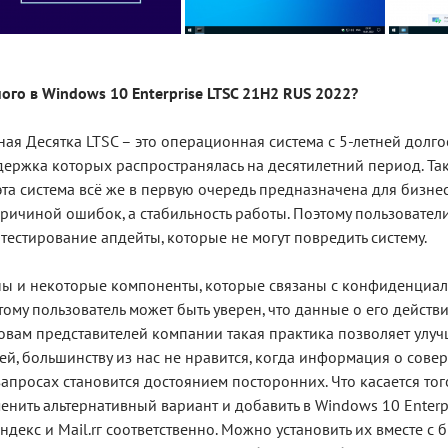
ого в Windows 10 Enterprise LTSC 21H2 RUS 2022?
ая Десятка LTSC – это операционная система с 5-летней долг
держка которых распространялась на десятилетний период. Так
эта система всё же в первую очередь предназначена для бизне
 причиной ошибок, а стабильность работы. Поэтому пользовател
естирование апдейты, которые не могут повредить систему.
ы и некоторые компоненты, которые связаны с конфиденциаль
тому пользователь может быть уверен, что данные о его действи
словам представителей компании такая практика позволяет улу
ей, большинству из нас не нравится, когда информация о сов
апросах становится достоянием посторонних. Что касается то
нить альтернативный вариант и добавить в Windows 10 Enterpr
ндекс и Mail.rг соответственно. Можно установить их вместе с