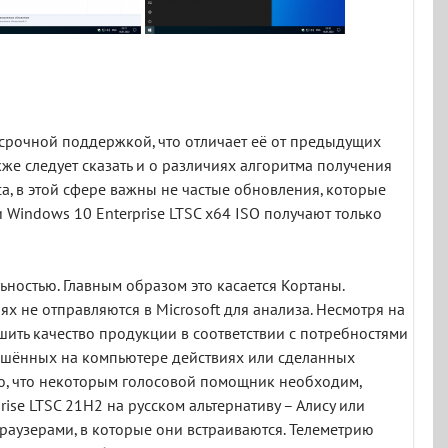
осрочной поддержкой, что отличает её от предыдущих
же следует сказать и о различиях алгоритма получения
са, в этой сфере важны не частые обновления, которые
и Windows 10 Enterprise LTSC x64 ISO получают только
ностью. Главным образом это касается Кортаны.
ях не отправляются в Microsoft для анализа. Несмотря на
чшить качество продукции в соответствии с потребностями
ершённых на компьютере действиях или сделанных
го, что некоторым голосовой помощник необходим,
ise LTSC 21H2 на русском альтернативу – Алису или
 браузерами, в которые они встраиваются. Телеметрию