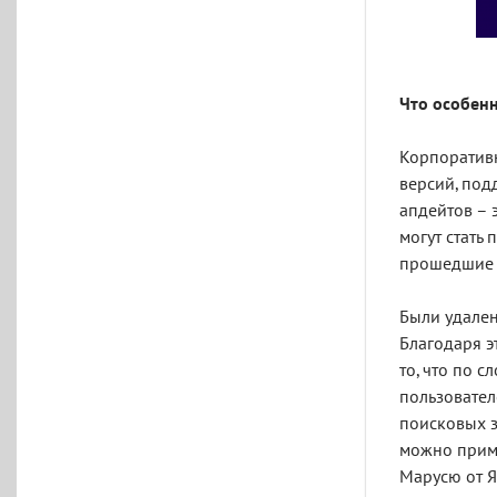
Что особенн
Корпоративн
версий, под
апдейтов – 
могут стать
прошедшие т
Были удален
Благодаря э
то, что по 
пользовател
поисковых з
можно приме
Марусю от Я