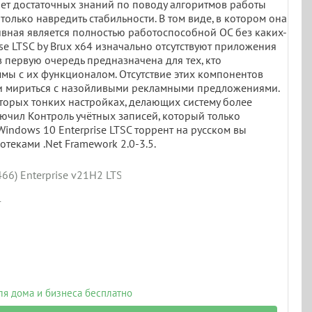
с нет достаточных знаний по поводу алгоритмов работы
олько навредить стабильности. В том виде, в котором она
ивная является полностью работоспособной ОС без каких-
se LTSC by Brux x64 изначально отсутствуют приложения
 в первую очередь предназначена для тех, кто
мы с их функционалом. Отсутствие этих компонентов
ти мириться с назойливыми рекламными предложениями.
которых тонких настройках, делающих систему более
лючил Контроль учётных записей, который только
Windows 10 Enterprise LTSC торрент на русском вы
теками .Net Framework 2.0-3.5.
6) Enterprise v21H2 LTSC by Brux
т
для дома и бизнеса бесплатно