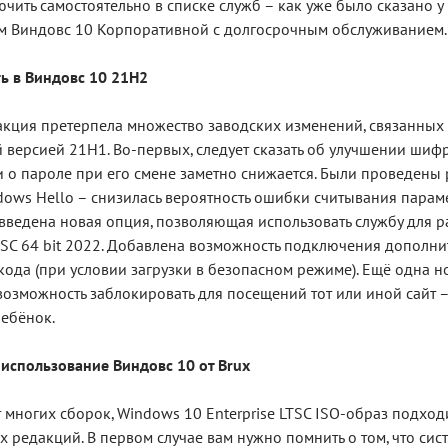
чить самостоятельно в списке служб – как уже было сказано 
ам Виндовс 10 Корпоративной с долгосрочным обслуживанием.
ь в Виндовс 10 21H2
кция претерпела множество заводских изменений, связанных
версией 21H1. Во-первых, следует сказать об улучшении шифро
о пароле при его смене заметно снижается. Были проведены
ows Hello – снизилась вероятность ошибки считывания парамет
 введена новая опция, позволяющая использовать службу для
LTSC 64 bit 2022. Добавлена возможность подключения дополни
ода (при условии загрузки в безопасном режиме). Ещё одна но
возможность заблокировать для посещений тот или иной сайт 
ребёнок.
 использование Виндовс 10 от Brux
т многих сборок, Windows 10 Enterprise LTSC ISO-образ подходи
х редакций. В первом случае вам нужно помнить о том, что си