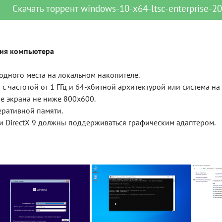
Скачать
торрент
windows-10-x64-ltsc-enterprise-2022-1
ия компьютера
бодного места на локальном накопителе.
 с частотой от 1 ГГц и 64-хбитной архитектурой или система на
е экрана не ниже 800x600.
перативной памяти.
и DirectX 9 должны поддерживаться графическим адаптером.