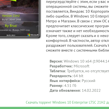
переусердствуйте с этим, если у ва
операционной системы, вы сможете т
поставляется, Виндовс 10 Корпорат
либо ошибок. В Windows 10 Enterpri
Метро и Магазин. В связи с этим ОС
предпочитает классические програм
означает также и нет необходимос
Кроме того, следует сказать и о не
комфортной. В частности, автор отк
раздражает пользователей. Скачать 
сможете вместе с системными библио
Версия:
Windows 10 x64 (19044.146
Разработчик:
Microsoft
Таблетка:
Требуется, но отсутствуе
Разрядность:
64 bit
Язык интерфейса:
Русский
Размер:
4.51 Гб
Дата обновления:
14.02.2022
Скачать торрент Windows 10 Enterprise LTSC 21H2 