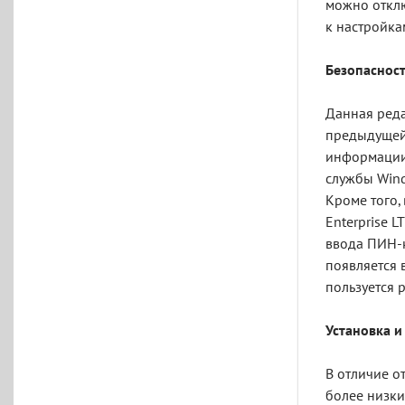
можно отклю
к настройк
Безопасност
Данная реда
предыдущей 
информации 
службы Wind
Кроме того,
Enterprise 
ввода ПИН-к
появляется 
пользуется 
Установка и
В отличие о
более низки