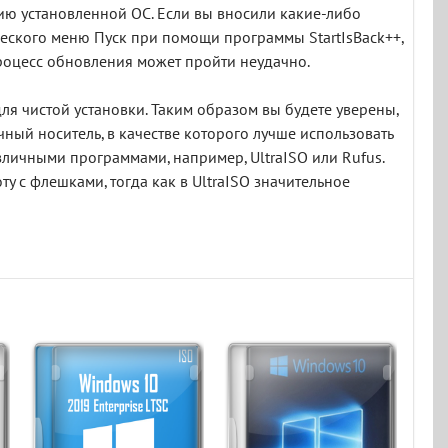
цию установленной ОС. Если вы вносили какие-либо
ческого меню Пуск при помощи программы StartIsBack++,
процесс обновления может пройти неудачно.
для чистой установки. Таким образом вы будете уверены,
чный носитель, в качестве которого лучше использовать
зличными программами, например, UltraISO или Rufus.
у с флешками, тогда как в UltraISO значительное