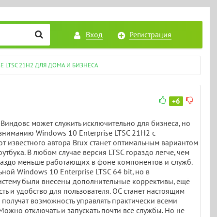
Вход
Регистрация
E LTSC 21H2 ДЛЯ ДОМА И БИЗНЕСА
+6
 Виндовс может служить исключительно для бизнеса, но
 вниманию Windows 10 Enterprise LTSC 21H2 с
от известного автора Brux станет оптимальным вариантом
тбука. В любом случае версия LTSC гораздо легче, чем
раздо меньше работающих в фоне компонентов и служб.
ой Windows 10 Enterprise LTSC 64 bit, но в
стему были внесены дополнительные коррективы, ещё
ь и удобство для пользователя. ОС станет настоящим
получат возможность управлять практически всеми
Можно отключать и запускать почти все службы. Но не