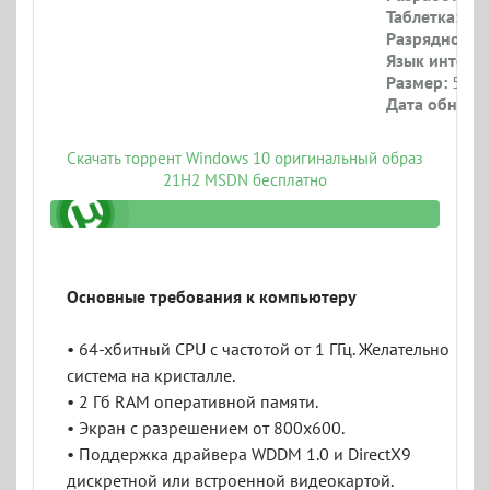
Таблетка:
Тре
Разрядность:
Язык интерф
Размер:
5.4 Г
Дата обновл
Скачать торрент Windows 10 оригинальный образ
21H2 MSDN бесплатно
2022-originalnyy-obraz-msdn.torrent
Основные требования к компьютеру
• 64-хбитный CPU с частотой от 1 ГГц. Желательно
система на кристалле.
• 2 Гб RAM оперативной памяти.
• Экран с разрешением от 800x600.
• Поддержка драйвера WDDM 1.0 и DirectX9
дискретной или встроенной видеокартой.