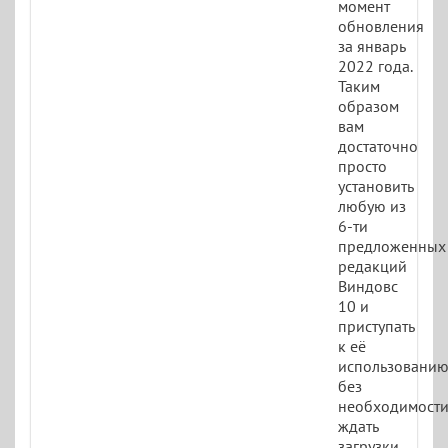
момент
обновления
за январь
2022 года.
Таким
образом
вам
достаточно
просто
установить
любую из
6-ти
предложенных
редакций
Виндовс
10 и
приступать
к её
использованию
без
необходимост
ждать
загрузки