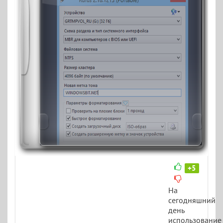
+5
На
сегодняшний
день
использование