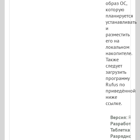
образ ОС,
которую
планируется
устанавливать
и
разместить
его на
локальном
накопителе.
Также
следует
загрузить
программу
Rufus по
приведённой
ниже
ссылке.
Версия:
Rufus
Разработчик:
Таблетка:
Не 
Разрядность: