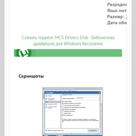
Разрядность:
Язык интерф
Размер:
2.17 
Дата обновл
Скачать торрент MCS Drivers Disk - библиотека
драйверов для Windows бесплатно
Скриншоты