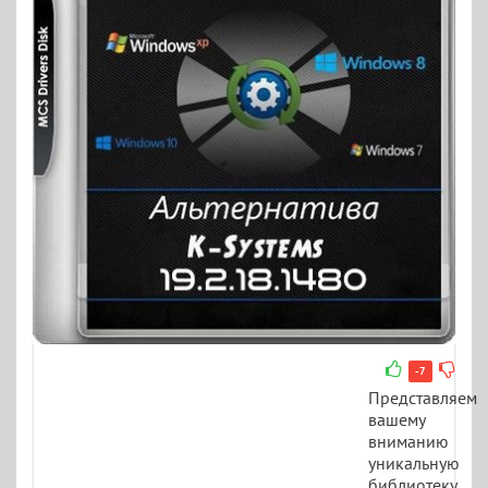
-7
Представляем
вашему
вниманию
уникальную
библиотеку