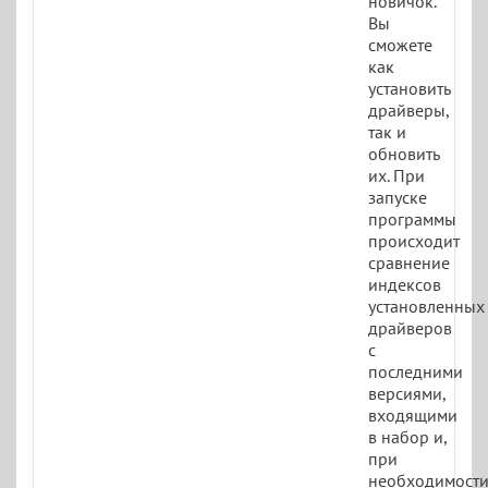
новичок.
Вы
сможете
как
установить
драйверы,
так и
обновить
их. При
запуске
программы
происходит
сравнение
индексов
установленных
драйверов
с
последними
версиями,
входящими
в набор и,
при
необходимости